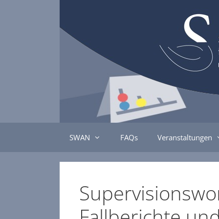
Zum
Inhalt
springen
SWAN
FAQs
Veranstaltungen
Supervisionswo
Fallberichte un