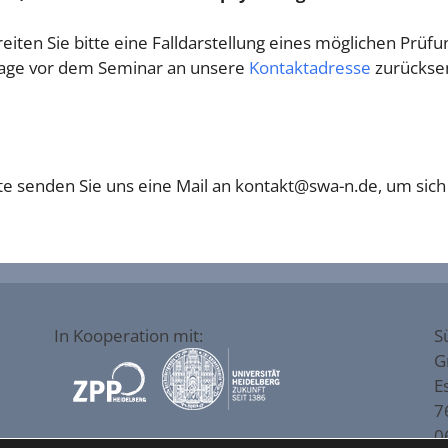
ten Sie bitte eine Falldarstellung eines möglichen Prüfun
 Tage vor dem Seminar an unsere
Kontaktadresse
zurückse
tte senden Sie uns eine Mail an kontakt@swa-n.de, um sich 
In Kooperation mit:
S
G
E
7
0