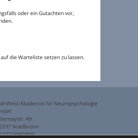
gsfalls oder ein Gutachten vor,
nden.
auf die Warteliste setzen zu lassen.
üd-West-Akademie für Neuropsychologie
mbH
sternaystr. 49
6337 Waldbronn
6227/3980999