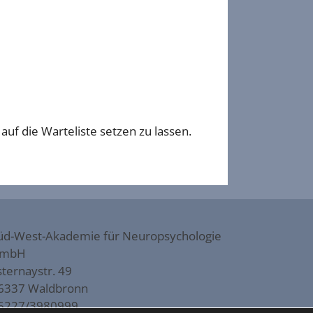
auf die Warteliste setzen zu lassen.
üd-West-Akademie für Neuropsychologie
mbH
sternaystr. 49
6337 Waldbronn
6227/3980999