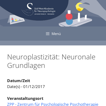
Zum
Inhalt
springen
Menü
Neuroplastizität: Neuronale
Grundlagen
Datum/Zeit
Date(s) - 01/12/2017
Veranstaltungsort
ZPP - Zentrum für Psychologische Psychotherapie