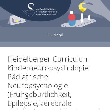
Zum
Inhalt
springen
Menü
Heidelberger Curriculum
Kinderneuropsychologie:
Pädiatrische
Neuropsychologie
(Frühgeburtlichkeit,
Epilepsie, zerebrale