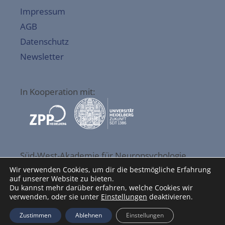
Impressum
AGB
Datenschutz
Newsletter
In Kooperation mit:
Süd-West-Akademie für Neuropsychologie
GmbH
Wir verwenden Cookies, um dir die bestmögliche Erfahrung
auf unserer Website zu bieten.
Esternaystr. 49
Du kannst mehr darüber erfahren, welche Cookies wir
76337 Waldbronn
verwenden, oder sie unter
Einstellungen
deaktivieren.
06227/3980999
Zustimmen
Ablehnen
Einstellungen