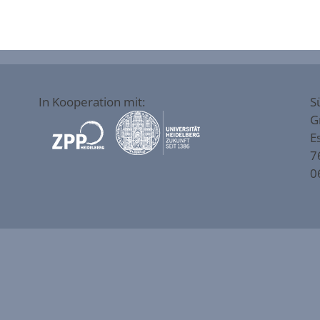
In Kooperation mit:
S
G
E
7
0